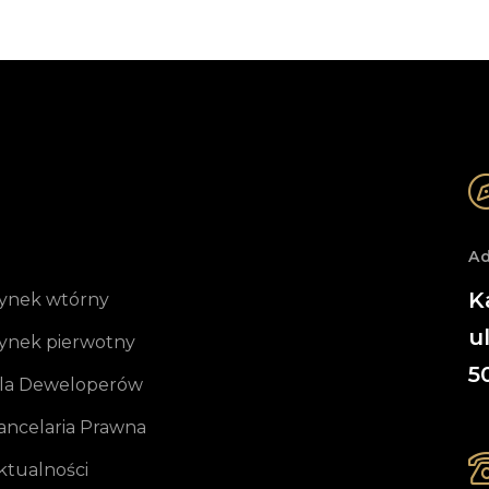
Ad
K
ynek wtórny
u
ynek pierwotny
5
la Deweloperów
ancelaria Prawna
ktualności