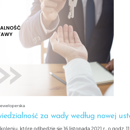
deweloperska
wiedzialność za wady według nowej ust
oleniu, które odbędzie się 16 listopada 2021 r., o godz.