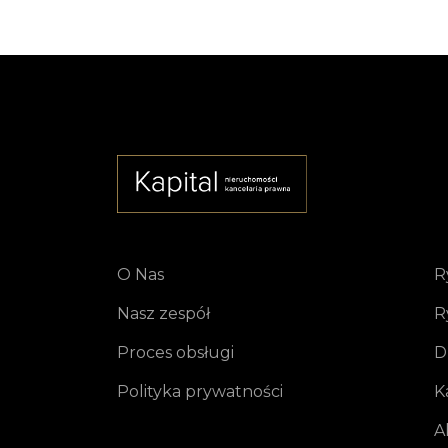
O Nas
R
Nasz zespół
R
Proces obsługi
D
Polityka prywatności
K
A