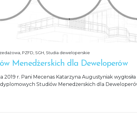
rzedażowa
,
PZFD
,
SGH
,
Studia deweloperskie
iów Menedżerskich dla Deweloperów
a 2019 r. Pani Mecenas Katarzyna Augustyniak wygłosiła 
Podyplomowych Studiów Menedżerskich dla Deweloperów