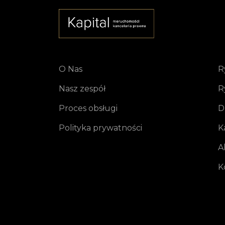
O Nas
R
Nasz zespół
R
Proces obsługi
D
Polityka prywatności
K
A
K