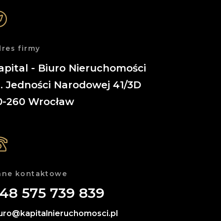
res firmy
apital - Biuro Nieruchomości
l. Jedności Narodowej 41/3D
0-260
Wrocław
ane kontaktowe
48 575 739 839
uro@kapitalnieruchomosci.pl