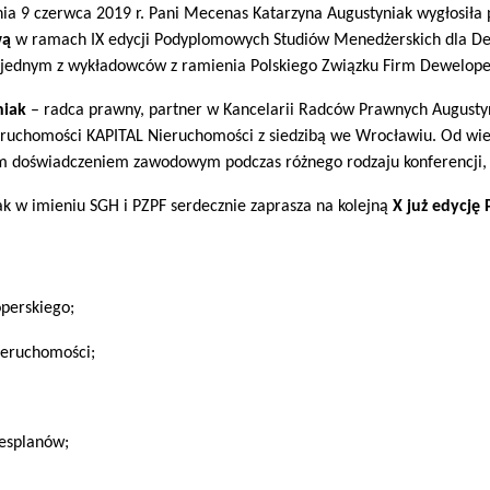
ia 9 czerwca 2019 r. Pani Mecenas Katarzyna Augustyniak wygłosiła 
wą
w ramach IX edycji Podyplomowych Studiów Menedżerskich dla D
 jednym z wykładowców z ramienia Polskiego Związku Firm Dewelope
niak
– radca prawny, partner w Kancelarii Radców Prawnych Augustyni
eruchomości KAPITAL Nieruchomości z siedzibą we Wrocławiu. Od wielu 
ym doświadczeniem zawodowym podczas różnego rodzaju konferencji, s
k w imieniu SGH i PZPF serdecznie zaprasza na kolejną
X już edycję
perskiego;
ieruchomości;
nesplanów;