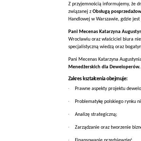
Z przyjemnością informujemy, że dn
związanej z
Obsługą posprzedażo
Handlowej w Warszawie, gdzie jest
Pani Mecenas Katarzyna Augusty
Wrocławiu oraz właściciel biura ni
specjalistyczną wiedzą oraz bogat
Pani Mecenas Katarzyna Augustynia
Menedżerskich dla Deweloperów.
Zakres kształcenia obejmuje:
·
Prawne aspekty projektu dewelo
·
Problematykę polskiego rynku n
·
Analizę strategiczną;
·
Zarządzanie oraz tworzenie biz
·
Finansowanie przedsięwzięć.