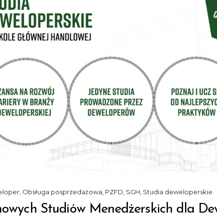
loper
,
Obsługa posprzedażowa
,
PZFD
,
SGH
,
Studia deweloperskie
mowych Studiów Menedżerskich dla De