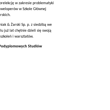
prelekcję w zakresie problematyki
eweloperów w Szkole Głównej
rskich.
ak & Żarski Sp. p. z siedzibą we
już lat chętnie dzieli się swoją
zkoleń i warsztatów.
Podyplomowych Studiów