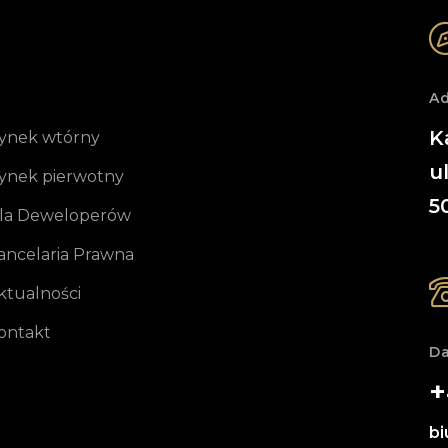
Ad
K
ynek wtórny
u
ynek pierwotny
5
la Deweloperów
ancelaria Prawna
ktualności
ontakt
D
+
bi