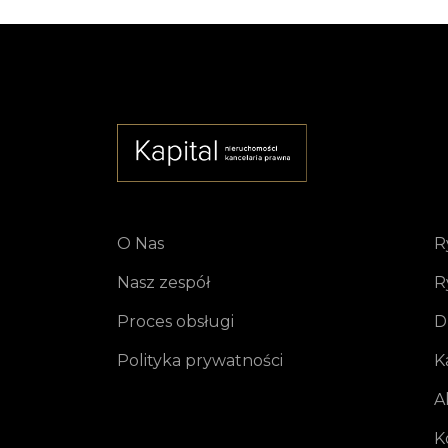
O Nas
R
Nasz zespół
R
Proces obsługi
D
Polityka prywatności
K
A
K