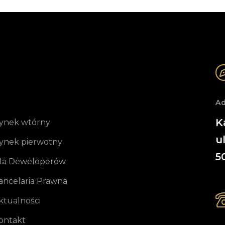
Ad
K
ynek wtórny
u
ynek pierwotny
5
la Deweloperów
ancelaria Prawna
ktualności
ontakt