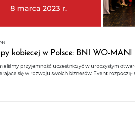
AN
rupy kobiecej w Polsce: BNI WO-MAN!
 mieliśmy przyjemność uczestniczyć w uroczystym otwa
spierające się w rozwoju swoich biznesów. Event rozpoczą