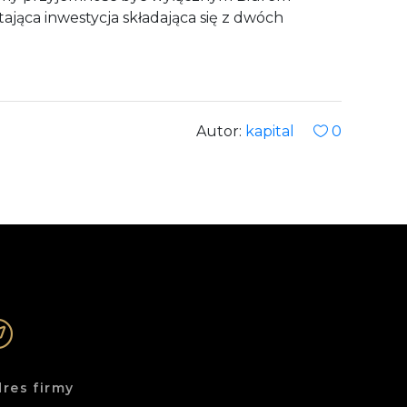
ająca inwestycja składająca się z dwóch
Autor:
kapital
0
res firmy