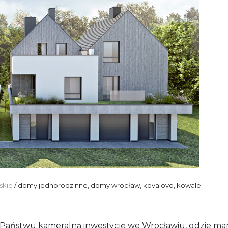
skie
domy jednorodzinne
,
domy wrocław
,
kovalovo
,
kowale
Państwu kameralną inwestycję we Wrocławiu, gdzie m