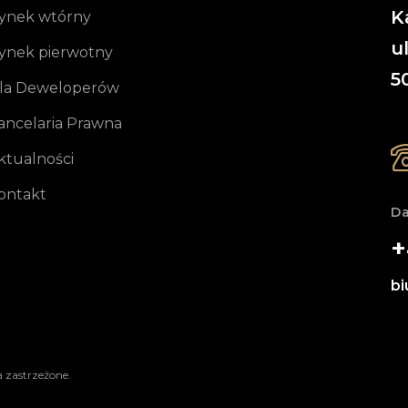
K
ynek wtórny
u
ynek pierwotny
5
la Deweloperów
ancelaria Prawna
ktualności
ontakt
D
+
bi
 zastrzeżone.