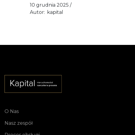
10 grudnia 2025
Autor:
kapital
O Nas
Nasz zespół
Proces obsługi