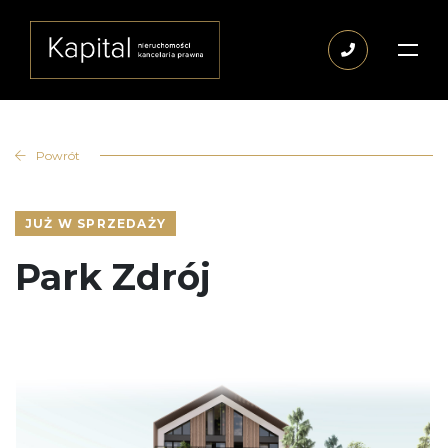
Powrót
JUŻ W SPRZEDAŻY
Park Zdrój