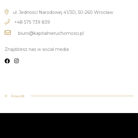
ul. Jedności Narodowej 41/3D,
50-260
Wrocław
+48 575 739 839
biuro@kapitalnieruchomosci.pl
Znajdziesz nas w social media
Powrót