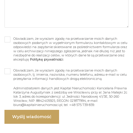
Oświadczam, że wyrażam zgodę na przetwarzanie moich danych
osobowych podanych w wypełnionym formularzu kontaktowym w celu
odpowiedzi na zapytanie skierowane za pośrednictwem formularza oraz
w celu archiwizacji niniejszego zgłoszenia, jednak nie dłużej niż jest to
niezbędne do realizacji celów, w których dane te są przetwarzane oraz
akceptuję
Politykę prywatności
.
Oświadczam, że wyrażam zgodę na przetwarzanie moich danych
osobowych, tj. imienia, nazwiska, numeru telefonu, adresu e-mail w celu
przesyłania informacji handlowych drogą elektroniczną.
Administratorem danych jest Kapital Nieruchomości Kancelaria Prawna
Katarzyna Augustyniak z siedzibą we Wrocławiu przy al. Jana Matejki 2c
lok 3, adres do korespondencji: ul. Jedności Narodowej 41/3E, 50-260
Wrocław, NIP: 8842405925, REGON: 021877994, e-mail:
biuro@kapitalnieruchomosci.pl, tel. +48 575 739 839.
Wyślij wiadomość